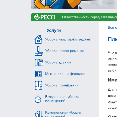
Ответственность перед заказчико
Все с
Услуги
Пл
Уборка квартир/коттеджей
Уборка после ремонта
Что 
рынк
Уборка зданий
попыт
выби
Мытье окон и фасадов
Им
Уборка помещений
Для т
дела
Ежедневная уборка
отде
помещений
суще
Комплексная уборка
Отз
помещений