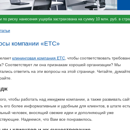
м по риску нанесения ущерба застрахована на сумму 10 млн. руб. в ст
татьи
юсы компании «ЕТС»
делает
клининговая компания ЕТС
, чтобы соответствовать требова
а? Соответствует ли она признакам хорошей организации? Мы
ались ответить на эти вопросы на этой странице. Читайте, думайте
райте.
идж
ого, чтобы работать над имиджем компании, а также развивать сайт
ть его более информативным и удобным для клиентов, в штате ест
льный человек, вносящий свежие идеи и дополняющий уже
ствующие. Надеемся, что Вам все понравилось.
ывы клиентов и их существование