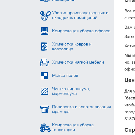
Все 
Уборка производственных и
с ко
складских помещений
Вам 
Комплексная уборка офисов
Загля
Химчистка ковров и
Хоти
ковролина
Мы м
но, з
Химчистка мягкой мебели
офис
Мытье полов
Цен
Чистка линолеума,
Для 
мармолеума
(бесп
чтобы
Полировка и кристаллизация
город
мрамора
5187
Комплексная уборка
Спр
территории