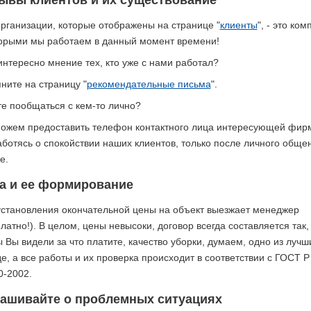
организации, которые отображены на странице "
клиенты
", - это ком
торыми мы работаем в данный момент времени!
интересно мнение тех, кто уже с нами работал?
ните на страницу "
рекомендательные письма
".
те пообщаться с кем-то лично?
ожем предоставить телефон контактного лица интересующей фир
аботясь о спокойствии наших клиентов, только после личного обще
е.
а и ее формирование
установления окончательной цены на объект выезжает менеджер
латно!). В целом, цены невысоки, договор всегда составляется так,
 Вы видели за что платите, качество уборки, думаем, одно из лучш
е, а все работы и их проверка происходит в соответствии с ГОСТ Р
0-2002.
ашивайте о проблемных ситуациях