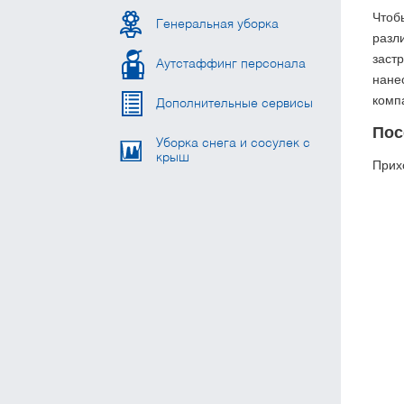
Чтоб
Генеральная уборка
разл
заст
Аутстаффинг персонала
нане
комп
Дополнительные сервисы
Пос
Уборка снега и сосулек с
крыш
Прих