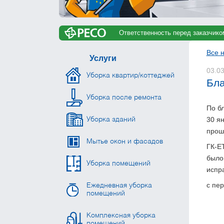
Ответственность перед заказчико
Все 
Услуги
03.0
Уборка квартир/коттеджей
Бла
Уборка после ремонта
По б
30 я
Уборка зданий
прош
Мытье окон и фасадов
ГК-Е
было
Уборка помещений
испр
с пе
Ежедневная уборка
помещений
Комплексная уборка
помещений