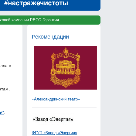
раховой компании РЕСО-Гарантия
Рекомендации
лла с
атам,
«Александринский театр»
й"
.
ФГУП «Завод «Энергия»