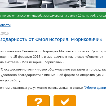
м по риску нанесения ущерба застрахована на сумму 10 млн. руб. в ст
новости
3.2015
годарность от «Моя история. Рюриковичи»
лагословению Святейшего Патриарха Московского и всея Руси Кири
нваря по 15 февраля 2015 г. в выставочном комплексе «Ленэкспо»
ла выставка «Моя история. Рюриковичи».
ТС осуществляло клининговое обслуживание выставки и по результ
 удостоено благодарности в письменной форме за оперативную и
авную работу.
речнем оказанных услуг можно ознакомиться в статье
"Уборка здани