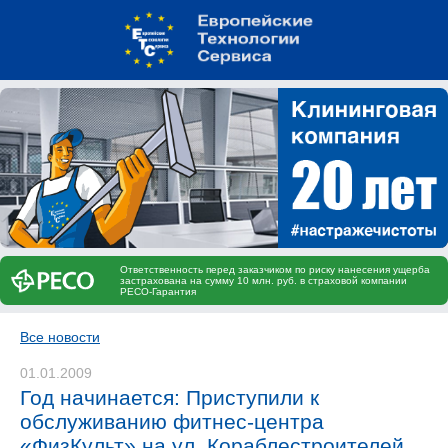
Ответственность перед заказчиком по риску нанесения ущерба
застрахована на сумму 10 млн. руб. в страховой компании
РЕСО-Гарантия
Все новости
01.01.2009
Год начинается: Приступили к
обслуживанию фитнес-центра
«ФизКульт» на ул. Кораблестроителей,