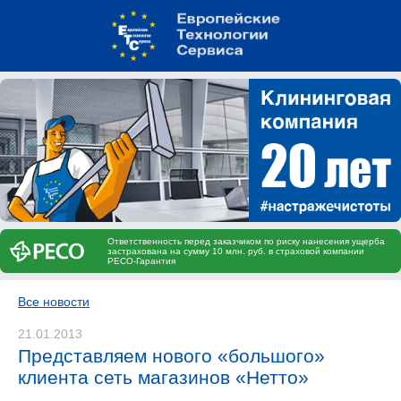
Ответственность перед заказчиком по риску нанесения ущерба
застрахована на сумму 10 млн. руб. в страховой компании
РЕСО-Гарантия
Все новости
21.01.2013
Представляем нового «большого»
клиента сеть магазинов «Нетто»