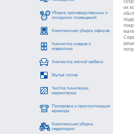
сотр
их к
обсл
Уборка производственных и
складских помещений
подо
покр
мате
Комплексная уборка офисов
Серв
реше
Химчистка ковров и
потр
ковролина
Химчистка мягкой мебели
Мытье полов
Чистка линолеума,
мармолеума
Полировка и кристаллизация
мрамора
Комплексная уборка
территории