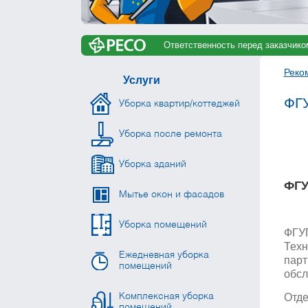
Ответственность перед заказчико
Реко
Услуги
ФГУ
Уборка квартир/коттеджей
Уборка после ремонта
Уборка зданий
ФГУ
Мытье окон и фасадов
Уборка помещений
ФГУП
Техн
Ежедневная уборка
парт
помещений
обсл
Отде
Комплексная уборка
помещений