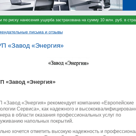
м по риску нанесения ущерба застрахована на сумму 10 млн. руб. в ст
мендательные письма и отзывы
П «Завод «Энергия»
П «Завод «Энергия»
 «Завод «Энергия» рекомендует компанию «Европейские
ологии Сервиса», как надежного и высококвалифицирован
нера в области оказания профессиональных услуг по
уживанию напольных покрытий.
льно хочется отметить высокую надежность и профессиона