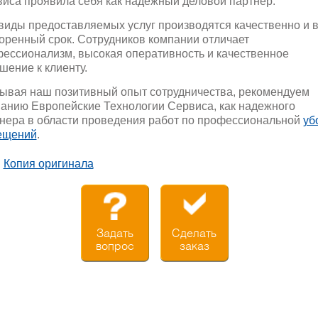
иса проявила себя как надежный деловой партнер.
виды предоставляемых услуг производятся качественно и 
оренный срок. Сотрудников компании отличает
ессионализм, высокая оперативность и качественное
шение к клиенту.
ывая наш позитивный опыт сотрудничества, рекомендуем
анию Европейские Технологии Сервиса, как надежного
нера в области проведения работ по профессиональной
уб
ещений
.
Копия оригинала
Задать
Сделать
вопрос
заказ