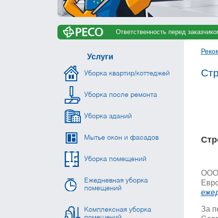
Ответственность перед заказчико
Реко
Услуги
Стр
Уборка квартир/коттеджей
Уборка после ремонта
Уборка зданий
Мытье окон и фасадов
Стр
Уборка помещений
ООО 
Ежедневная уборка
Евро
помещений
ежед
За п
Комплексная уборка
помещений