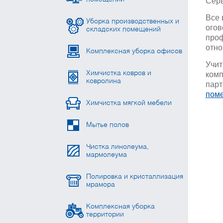
Серв
Все 
Уборка производственных и
огов
складских помещений
проф
отно
Комплексная уборка офисов
Учит
Химчистка ковров и
комп
ковролина
парт
пом
Химчистка мягкой мебели
Мытье полов
Чистка линолеума,
мармолеума
Полировка и кристаллизация
мрамора
Комплексная уборка
территории