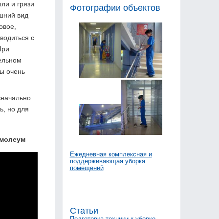
ли и грязи
Фотографии объектов
шний вид
овое,
водиться с
При
тельном
ты очень
значально
ь, но для
рмолеум
Ежедневная комплексная и
поддерживающая уборка
помещений
Статьи
Подготовка техники к уборке