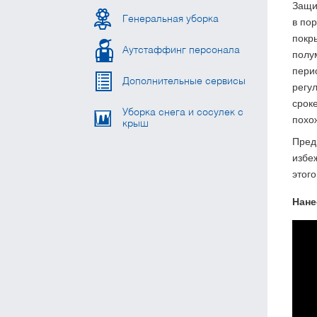
Защи
Генеральная уборка
в по
покр
Аутстаффинг персонала
полу
пери
Дополнительные сервисы
регу
сроке
Уборка снега и сосулек с
похо
крыш
Пред
избе
этого
Нане