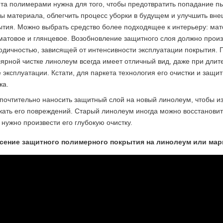
та полимерами нужна для того, чтобы предотвратить попадание пы
ры материала, облегчить процесс уборки в будущем и улучшить вне
ытия. Можно выбрать средство более подходящее к интерьеру: мат
матовое и глянцевое. Возобновление защитного слоя должно произ
одичностью, зависящей от интенсивности эксплуатации покрытия. 
лярной чистке линолеум всегда имеет отличный вид, даже при дли
 эксплуатации. Кстати, для паркета технология его очистки и защи
жа.
почтительно наносить защитный слой на новый линолеум, чтобы и
жать его повреждений. Старый линолеум иногда можно восстановит
 нужно произвести его глубокую очистку.
сение защитного полимерного покрытия на линолеум или ма