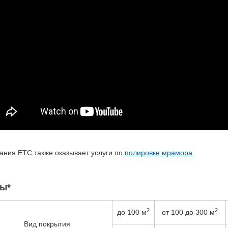
ания ЕТС также оказывает услуги по
полировке мрамора
.
ы*
2
2
до 100 м
от 100 до 300 м
Вид покрытия