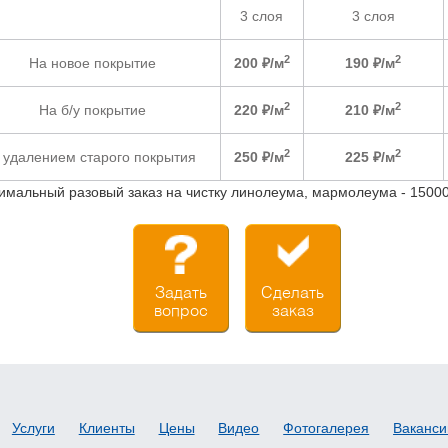
3 слоя
3 слоя
2
2
На новое покрытие
200 ₽/м
190 ₽/м
2
2
На б/у покрытие
220 ₽/м
210 ₽/м
2
2
 удалением старого покрытия
250 ₽/м
225 ₽/м
имальный разовый заказ на чистку линолеума, мармолеума - 15000
Задать
Сделать
вопрос
заказ
Услуги
Клиенты
Цены
Видео
Фотогалерея
Ваканси