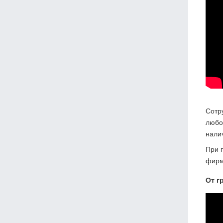
Сотр
любо
нали
При 
фирм 
От г