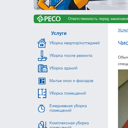
Ответственность перед заказчико
Услу
Услуги
Чис
Уборка квартир/коттеджей
Уборка после ремонта
Обыч
спец
Уборка зданий
Мытье окон и фасадов
Уборка помещений
Ежедневная уборка
помещений
Комплексная уборка
помещений