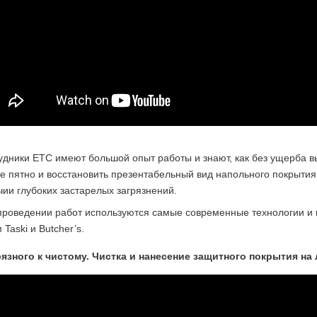
удники ЕТС имеют большой опыт работы и знают, как без ущерба в
е пятно и восстановить презентабельный вид напольного покрытия
чии глубоких застарелых загрязнений.
проведении работ используются самые современные технологии и
Taski и Butcher’s.
рязного к чистому. Чистка и нанесение защитного покрытия на