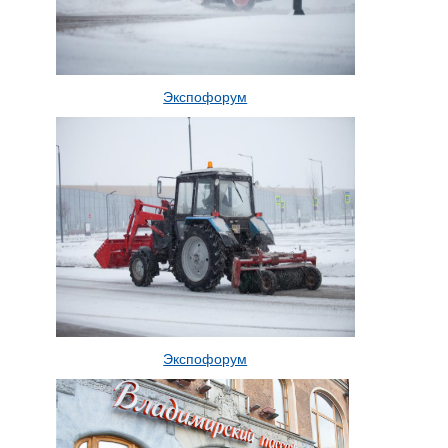
Экспофорум
Экспофорум