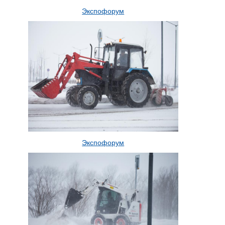
Экспофорум
Экспофорум