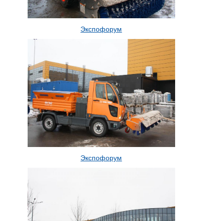
Экспофорум
Экспофорум